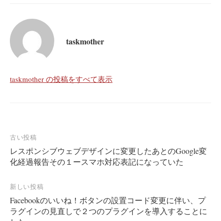
ok
taskmother
taskmother の投稿をすべて表示
投
古い投稿
レスポンシブウェブデザインに変更したあとのGoogle変
稿
化経過報告その１ースマホ対応表記になっていた
ナ
ビ
新しい投稿
ゲ
Facebookのいいね！ボタンの設置コード変更に伴い、プ
ー
ラグインの見直しで２つのプラグインを導入することに