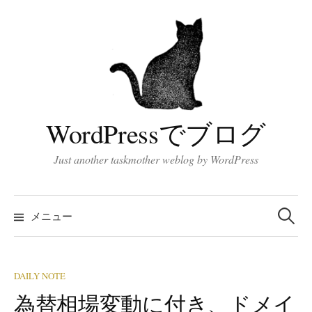
コ
ン
テ
ン
ツ
へ
ス
WordPressでブログ
キ
ッ
Just another taskmother weblog by WordPress
プ
検
索:
メニュー
DAILY NOTE
為替相場変動に付き、ドメイ