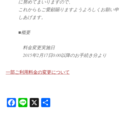
に努めてまいりますので、
これからもご愛顧賜りますようよろしくお願い申
しあげます。
■概要
料金変更実施日
2015年2月17日0:00以降のお手続き分より
一部ご利用料金の変更について
Fa
Li
X
共
ce
ne
有
bo