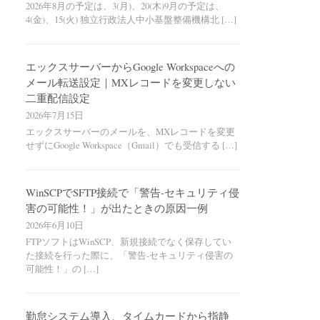
2026年8月の予定は、3(月)、20(木)9月の予定は、
4(金)、15(火) 独立行政法人中小基盤整備機構北 […]
エックスサーバーからGoogle Workspaceへの
メール転送設定｜MXレコードを変更しない
二重配信設定
2026年7月15日
エックスサーバーのメールを、MXレコードを変更
せずにGoogle Workspace（Gmail）でも受信する […]
WinSCPでSFTP接続で「警告-セキュリティ侵
害の可能性！」が出たときの原因一例
2026年6月10日
FTPソフトはWinSCP、新規接続でなく保存してい
た接続を行った際に、「警告-セキュリティ侵害の
可能性！」の […]
勤怠システム導入、タイムカードから指静