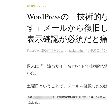
WORDPRESS
WordPressの「技
す」メールから復旧
表示確認が必須だと
/
Posted
on
2026年5月30日
by
taskmother
0件のコメ
週末に「［該当サイト名]サイトで技術的な
いた。
土曜日ということで、メールを確認したの