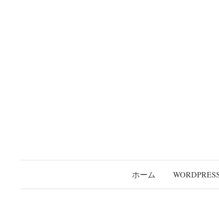
コ
ン
テ
ン
ツ
へ
ス
キ
ッ
プ
ホーム
WORDPRES