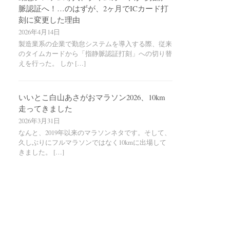
脈認証へ！…のはずが、2ヶ月でICカード打
刻に変更した理由
2026年4月14日
製造業系の企業で勤怠システムを導入する際、従来
のタイムカードから「指静脈認証打刻」への切り替
えを行った。 しか […]
いいとこ白山あさがおマラソン2026、10km
走ってきました
2026年3月31日
なんと、2019年以来のマラソンネタです。そして、
久しぶりにフルマラソンではなく10kmに出場して
きました。 […]