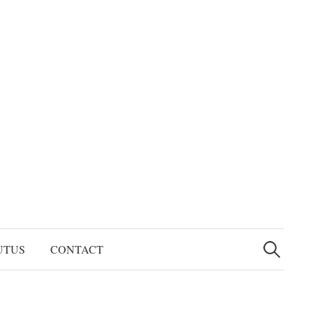
検
索:
UTUS
CONTACT