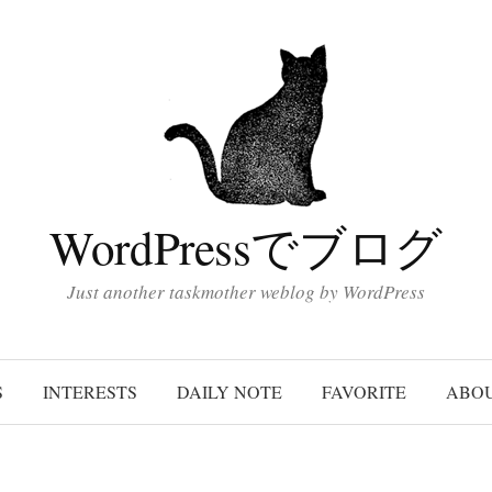
WordPressでブログ
Just another taskmother weblog by WordPress
S
INTERESTS
DAILY NOTE
FAVORITE
ABO