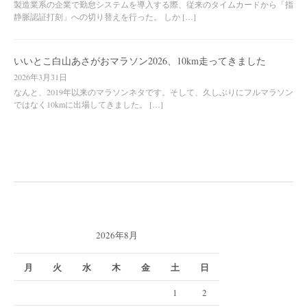
製造業系の企業で勤怠システムを導入する際、従来のタイムカードから「指
静脈認証打刻」への切り替えを行った。 しか […]
いいとこ白山あさがおマラソン2026、10km走ってきました
2026年3月31日
なんと、2019年以来のマラソンネタです。そして、久しぶりにフルマラソン
ではなく10kmに出場してきました。 […]
2026年8月
月
火
水
木
金
土
日
1
2