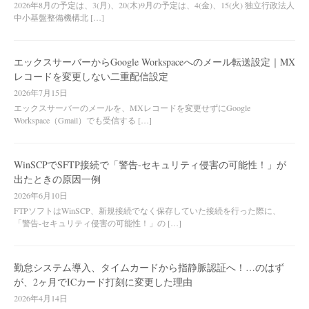
2026年8月の予定は、3(月)、20(木)9月の予定は、4(金)、15(火) 独立行政法人
中小基盤整備機構北 […]
エックスサーバーからGoogle Workspaceへのメール転送設定｜MX
レコードを変更しない二重配信設定
2026年7月15日
エックスサーバーのメールを、MXレコードを変更せずにGoogle
Workspace（Gmail）でも受信する […]
WinSCPでSFTP接続で「警告-セキュリティ侵害の可能性！」が
出たときの原因一例
2026年6月10日
FTPソフトはWinSCP、新規接続でなく保存していた接続を行った際に、
「警告-セキュリティ侵害の可能性！」の […]
勤怠システム導入、タイムカードから指静脈認証へ！…のはず
が、2ヶ月でICカード打刻に変更した理由
2026年4月14日