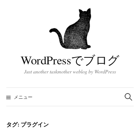
コ
ン
テ
ン
ツ
へ
ス
WordPressでブログ
キ
ッ
Just another taskmother weblog by WordPress
プ
検
索:
メニュー
タグ:
プラグイン