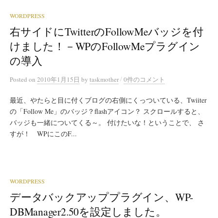
WORDPRESS
右サイドにTwitterのFollowMeバッジを付
けました！－WPのFollowMeプラグイン
の導入
/
Posted
on
2010年1月15日
by
taskmother
0件のコメント
最近、やたらと目に付くブログの右側にくっついている、Twiiter
の「Follow Me」のバッジ？flashアイコン？ スクロールすると、
バッジも一緒についてくる～。 付けたいな！ということで、 さ
すが！ WPにこのF...
WORDPRESS
データバックアッププラグイン、WP-
DBManager2.50を設定しました。