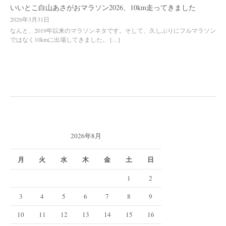
いいとこ白山あさがおマラソン2026、10km走ってきました
2026年3月31日
なんと、2019年以来のマラソンネタです。そして、久しぶりにフルマラソン
ではなく10kmに出場してきました。 […]
2026年8月
月
火
水
木
金
土
日
1
2
3
4
5
6
7
8
9
10
11
12
13
14
15
16