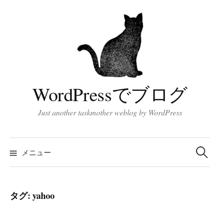
コ
ン
テ
ン
ツ
へ
ス
WordPressでブログ
キ
ッ
Just another taskmother weblog by WordPress
プ
検
索:
メニュー
タグ:
yahoo