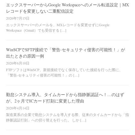
エックスサーバーからGoogle Workspaceへのメール転送設定｜MX
レコードを変更しない二重配信設定
2026年7月15日
エックスサーバーのメールを、MXレコードを変更せずにGoogle
Workspace（Gmail）でも受信する […]
WinSCPでSFTP接続で「警告-セキュリティ侵害の可能性！」が
出たときの原因一例
2026年6月10日
FTPソフトはWinSCP、新規接続でなく保存していた接続を行った際に、
「警告-セキュリティ侵害の可能性！」の […]
勤怠システム導入、タイムカードから指静脈認証へ！…のはず
が、2ヶ月でICカード打刻に変更した理由
2026年4月14日
製造業系の企業で勤怠システムを導入する際、従来のタイムカードから「指
静脈認証打刻」への切り替えを行った。 しか […]