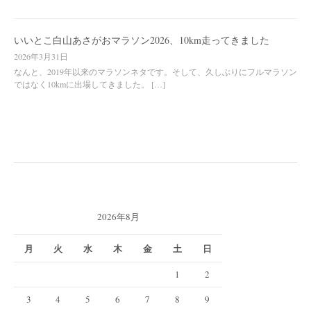
いいとこ白山あさがおマラソン2026、10km走ってきました
2026年3月31日
なんと、2019年以来のマラソンネタです。そして、久しぶりにフルマラソン
ではなく10kmに出場してきました。 […]
2026年8月
月
火
水
木
金
土
日
1
2
3
4
5
6
7
8
9