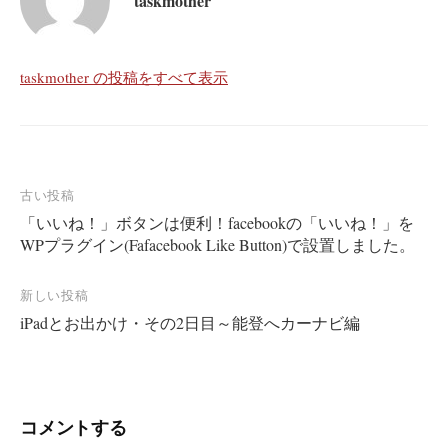
taskmother
taskmother の投稿をすべて表示
投
古い投稿
「いいね！」ボタンは便利！facebookの「いいね！」を
稿
WPプラグイン(Fafacebook Like Button)で設置しました。
ナ
ビ
新しい投稿
ゲ
iPadとお出かけ・その2日目～能登へカーナビ編
ー
シ
ョ
コメントする
ン