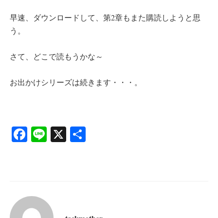
早速、ダウンロードして、第2章もまた購読しようと思
う。
さて、どこで読もうかな～
お出かけシリーズは続きます・・・。
Fa
Li
X
共
ce
ne
有
bo
ok