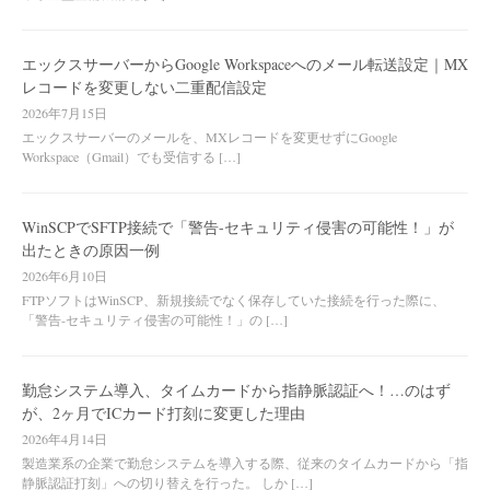
エックスサーバーからGoogle Workspaceへのメール転送設定｜MX
レコードを変更しない二重配信設定
2026年7月15日
エックスサーバーのメールを、MXレコードを変更せずにGoogle
Workspace（Gmail）でも受信する […]
WinSCPでSFTP接続で「警告-セキュリティ侵害の可能性！」が
出たときの原因一例
2026年6月10日
FTPソフトはWinSCP、新規接続でなく保存していた接続を行った際に、
「警告-セキュリティ侵害の可能性！」の […]
勤怠システム導入、タイムカードから指静脈認証へ！…のはず
が、2ヶ月でICカード打刻に変更した理由
2026年4月14日
製造業系の企業で勤怠システムを導入する際、従来のタイムカードから「指
静脈認証打刻」への切り替えを行った。 しか […]