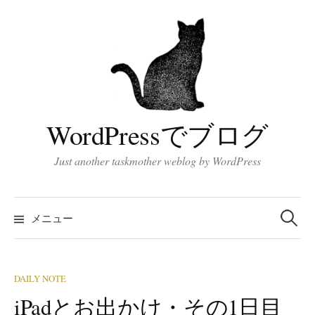
コ
ン
テ
ン
ツ
へ
ス
WordPressでブログ
キ
ッ
Just another taskmother weblog by WordPress
プ
検
索:
メニュー
DAILY NOTE
iPadとお出かけ・その1日目