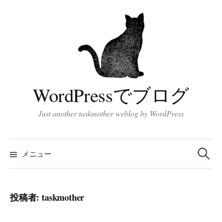
コ
ン
テ
ン
ツ
へ
ス
WordPressでブログ
キ
ッ
Just another taskmother weblog by WordPress
プ
検
索:
メニュー
投稿者:
taskmother