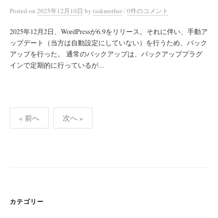
/
Posted
on
2025年12月10日
by
taskmother
0件のコメント
2025年12月2日、WordPressが6.9をリリース。それに伴い、手動ア
ップデート（当方は自動設定にしていない）を行うため、バック
アップを行った。 通常のバックアップは、バックアッププラグ
インで定期的に行っているが...
投
« 前へ
次へ »
稿
の
ペ
ー
ジ
送
カテゴリー
り