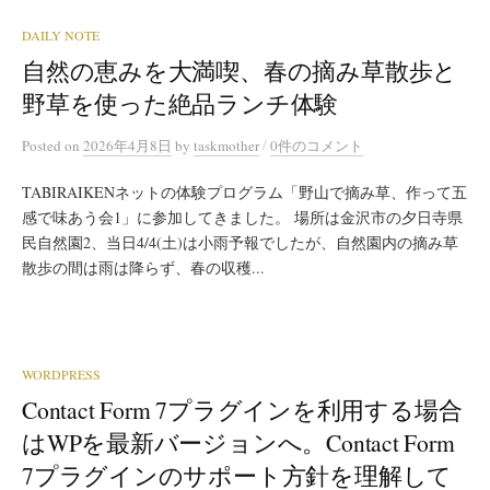
DAILY NOTE
自然の恵みを大満喫、春の摘み草散歩と
野草を使った絶品ランチ体験
/
Posted
on
2026年4月8日
by
taskmother
0件のコメント
TABIRAIKENネットの体験プログラム「野山で摘み草、作って五
感で味あう会1」に参加してきました。 場所は金沢市の夕日寺県
民自然園2、当日4/4(土)は小雨予報でしたが、自然園内の摘み草
散歩の間は雨は降らず、春の収穫...
WORDPRESS
Contact Form 7プラグインを利用する場合
はWPを最新バージョンへ。Contact Form
7プラグインのサポート方針を理解して