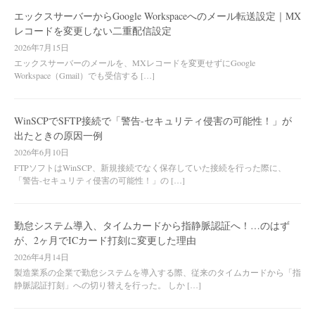
エックスサーバーからGoogle Workspaceへのメール転送設定｜MX
レコードを変更しない二重配信設定
2026年7月15日
エックスサーバーのメールを、MXレコードを変更せずにGoogle
Workspace（Gmail）でも受信する […]
WinSCPでSFTP接続で「警告-セキュリティ侵害の可能性！」が
出たときの原因一例
2026年6月10日
FTPソフトはWinSCP、新規接続でなく保存していた接続を行った際に、
「警告-セキュリティ侵害の可能性！」の […]
勤怠システム導入、タイムカードから指静脈認証へ！…のはず
が、2ヶ月でICカード打刻に変更した理由
2026年4月14日
製造業系の企業で勤怠システムを導入する際、従来のタイムカードから「指
静脈認証打刻」への切り替えを行った。 しか […]