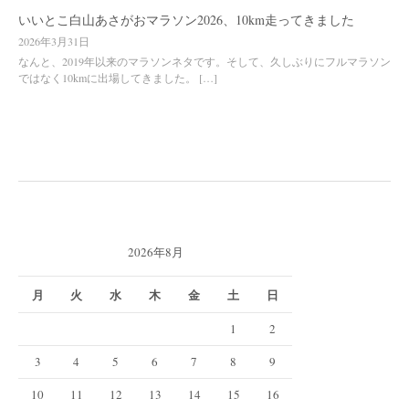
いいとこ白山あさがおマラソン2026、10km走ってきました
2026年3月31日
なんと、2019年以来のマラソンネタです。そして、久しぶりにフルマラソン
ではなく10kmに出場してきました。 […]
2026年8月
月
火
水
木
金
土
日
1
2
3
4
5
6
7
8
9
10
11
12
13
14
15
16